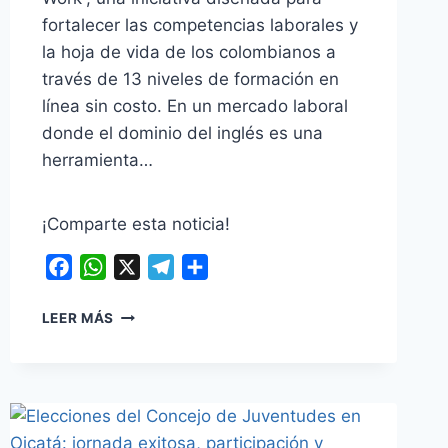
fortalecer las competencias laborales y
la hoja de vida de los colombianos a
través de 13 niveles de formación en
línea sin costo. En un mercado laboral
donde el dominio del inglés es una
herramienta…
¡Comparte esta noticia!
Facebook
WhatsApp
X
Telegram
Compartir
¡ATENCIÓN
LEER MÁS
OICATÁ!
SENA
LANZA
‘ENGLISH
DOES
WORK’