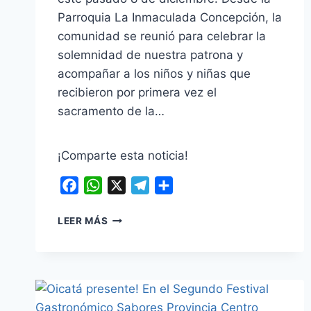
Parroquia La Inmaculada Concepción, la
comunidad se reunió para celebrar la
solemnidad de nuestra patrona y
acompañar a los niños y niñas que
recibieron por primera vez el
sacramento de la…
¡Comparte esta noticia!
Facebook
WhatsApp
X
Telegram
Compartir
OICATÁ
LEER MÁS
SE
VISTIÓ
DE
FE
Y
ESPERANZA: