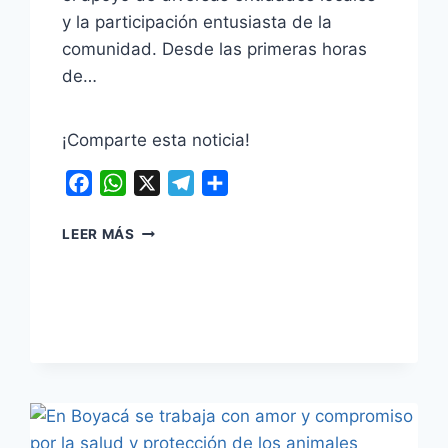
y la participación entusiasta de la
comunidad. Desde las primeras horas
de…
¡Comparte esta noticia!
Facebook
WhatsApp
X
Telegram
Compartir
OICATÁ
LEER MÁS
VIVIÓ
UNA
GRAN
JORNADA
DEPORTIVA
CON
LA
PRUEBA
CICLÍSTICA
DEL