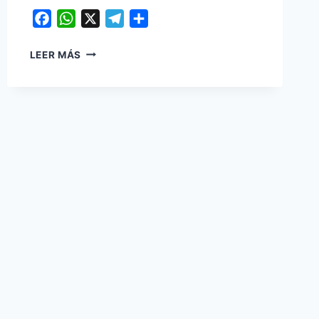
Facebook
WhatsApp
X
Telegram
Compartir
ELECCIONES
LEER MÁS
DEL
CONCEJO
DE
JUVENTUDES
EN
OICATÁ:
JORNADA
EXITOSA,
PARTICIPACIÓN
Y
TRANQUILIDAD