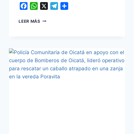
Facebook
WhatsApp
X
Telegram
Compartir
EN
LEER MÁS
BOYACÁ
SE
TRABAJA
CON
AMOR
Y
COMPROMISO
POR
LA
SALUD
Y
PROTECCIÓN
DE
LOS
ANIMALES