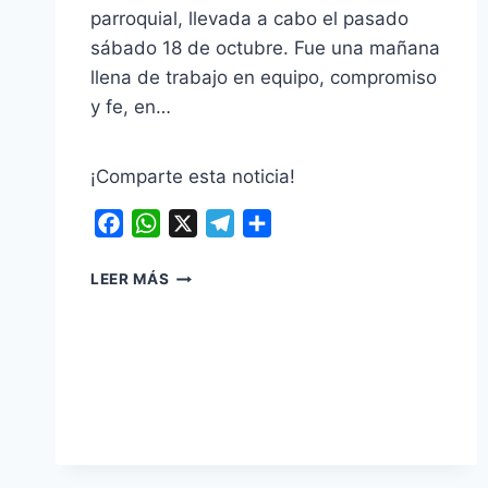
parroquial, llevada a cabo el pasado
sábado 18 de octubre. Fue una mañana
llena de trabajo en equipo, compromiso
y fe, en…
¡Comparte esta noticia!
Facebook
WhatsApp
X
Telegram
Compartir
UNIDOS
LEER MÁS
POR
LA
FE
Y
EL
SERVICIO:
EXITOSA
JORNADA
DE