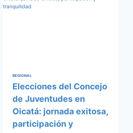
2025:
EL
CURSO
VIRTUAL
Y
GRATUITO
PARA
ALCANZAR
EL
NIVEL
B2
DE
REGIONAL
INGLÉS
Elecciones del Concejo
de Juventudes en
Oicatá: jornada exitosa,
participación y