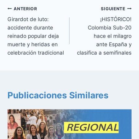
r
Navegación
ANTERIOR
SIGUIENTE
Girardot de luto:
¡HISTÓRICO!
de
accidente durante
Colombia Sub-20
entradas
reinado popular deja
hace el milagro
muerte y heridas en
ante España y
celebración tradicional
clasifica a semifinales
Publicaciones Similares