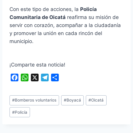
Con este tipo de acciones, la
Policía
Comunitaria de Oicatá
reafirma su misión de
servir con corazón, acompañar a la ciudadanía
y promover la unión en cada rincón del
municipio.
¡Comparte esta noticia!
F
W
X
T
C
a
h
e
o
c
a
l
m
Etiquetas
e
t
e
p
#
Bomberos voluntarios
#
Boyacá
#
Oicatá
de
b
s
g
a
#
Policía
la
o
A
r
r
entrada:
o
p
a
t
k
p
m
i