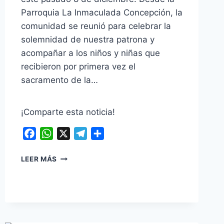
Parroquia La Inmaculada Concepción, la
comunidad se reunió para celebrar la
solemnidad de nuestra patrona y
acompañar a los niños y niñas que
recibieron por primera vez el
sacramento de la…
¡Comparte esta noticia!
Facebook
WhatsApp
X
Telegram
Compartir
OICATÁ
LEER MÁS
SE
VISTIÓ
DE
FE
Y
ESPERANZA: