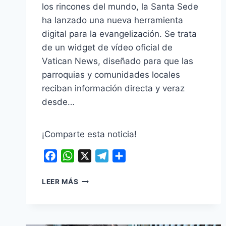
los rincones del mundo, la Santa Sede
ha lanzado una nueva herramienta
digital para la evangelización. Se trata
de un widget de vídeo oficial de
Vatican News, diseñado para que las
parroquias y comunidades locales
reciban información directa y veraz
desde…
¡Comparte esta noticia!
Facebook
WhatsApp
X
Telegram
Compartir
EL
LEER MÁS
PAPA
NOS
INVITA
A