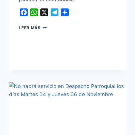
Facebook
WhatsApp
X
Telegram
Compartir
INVIMA
LEER MÁS
EMITE
ALERTA
SANITARÍA
POR
PRODUCTO
ALIMENTARIO
INFANTIL
BYHEART
WHOLE
NUTRITION