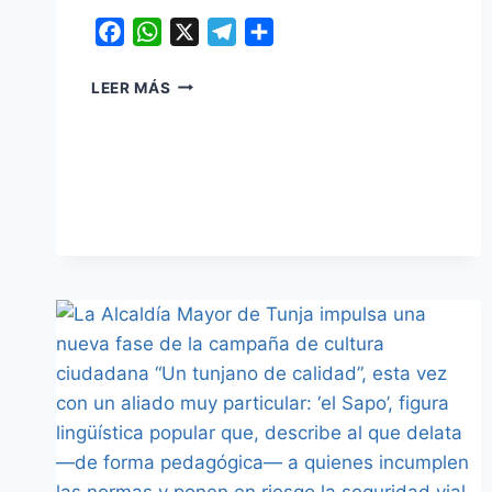
Facebook
WhatsApp
X
Telegram
Compartir
¡PILAS
LEER MÁS
PROPIETARIO!
DESDE
EL
10
DE
DICIEMBRE
PODRÁ
SABER
CUÁNTO
VALE
AHORA
SU
CASA
CON
LA
ACTUALIZACIÓN
CATASTRAL