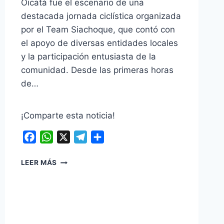
Oicatá fue el escenario de una
destacada jornada ciclística organizada
por el Team Siachoque, que contó con
el apoyo de diversas entidades locales
y la participación entusiasta de la
comunidad. Desde las primeras horas
de…
¡Comparte esta noticia!
Facebook
WhatsApp
X
Telegram
Compartir
OICATÁ
LEER MÁS
VIVIÓ
UNA
GRAN
JORNADA
DEPORTIVA
CON