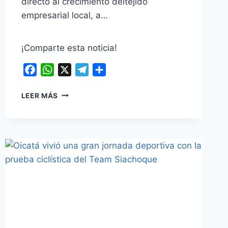
directo al crecimiento deltejido
empresarial local, a…
¡Comparte esta noticia!
Facebook
WhatsApp
X
Telegram
Compartir
¡60
LEER MÁS
MILLONES
PARA
CUMPLIR
SUEÑOS!
ALCALDÍA
Y
SENA
IMPULSAN
A
25
EMPRENDEDORES
TUNJANOS