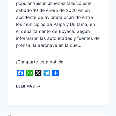
popular Yeison Jiménez falleció este
sábado 10 de enero de 2026 en un
accidente de avioneta ocurrido entre
los municipios de Paipa y Duitama, en
el departamento de Boyacá. Según
informaron las autoridades y fuentes de
prensa, la aeronave en la que…
¡Comparte esta noticia!
Facebook
WhatsApp
X
Telegram
Compartir
TRISTE
LEER MÁS
NOTICIA
PARA
COLOMBIA!
EL
ARTISTA