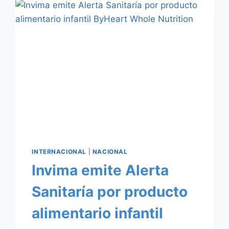
YEISON
JIMENEZ
FALLECE
EN
ACCIDENTE
AEREO
EN
INMEDIACIONES
DE
PAIPA
Y
DUITAMA
INTERNACIONAL
|
NACIONAL
Invima emite Alerta
Sanitaría por producto
alimentario infantil