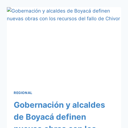
AL
ROBO
Y
TRÁFICO
ILEGAL
DE
HIDROCARBUROS
EN
BOYACÁ
Y
CASANARE
REGIONAL
Gobernación y alcaldes
de Boyacá definen