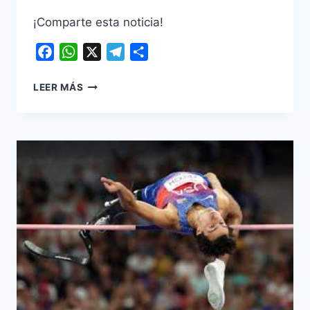
¡Comparte esta noticia!
Facebook
WhatsApp
X
Telegram
Compartir
GOBERNACIÓN
LEER MÁS
Y
ALCALDES
DE
BOYACÁ
DEFINEN
NUEVAS
OBRAS
CON
LOS
RECURSOS
DEL
FALLO
DE
CHIVOR