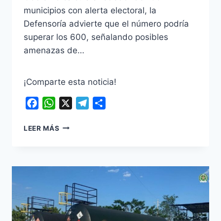
municipios con alerta electoral, la
Defensoría advierte que el número podría
superar los 600, señalando posibles
amenazas de…
¡Comparte esta noticia!
Facebook
WhatsApp
X
Telegram
Compartir
GOBIERNO
LEER MÁS
Y
DEFENSORÍA
DIFIEREN
SOBRE
LOS
NIVELES
DE
RIESGO
ELECTORAL