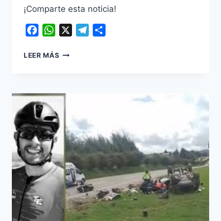
¡Comparte esta noticia!
Facebook
WhatsApp
X
Telegram
Compartir
DELHI
LEER MÁS
BRILLA
EN
LOS
MUNDIALES
PARALÍMPICOS
DE
ATLETISMO
2025