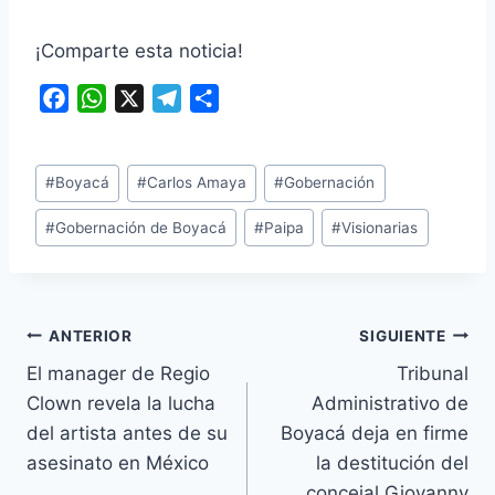
¡Comparte esta noticia!
F
W
X
T
C
a
h
e
o
c
a
l
m
Etiquetas
e
t
e
p
#
Boyacá
#
Carlos Amaya
#
Gobernación
de
b
s
g
a
#
Gobernación de Boyacá
#
Paipa
#
Visionarias
la
o
A
r
r
entrada:
o
p
a
t
k
p
m
i
r
Navegación
ANTERIOR
SIGUIENTE
El manager de Regio
Tribunal
de
Clown revela la lucha
Administrativo de
entradas
del artista antes de su
Boyacá deja en firme
asesinato en México
la destitución del
concejal Giovanny