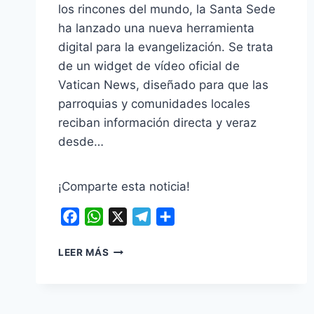
los rincones del mundo, la Santa Sede
ha lanzado una nueva herramienta
digital para la evangelización. Se trata
de un widget de vídeo oficial de
Vatican News, diseñado para que las
parroquias y comunidades locales
reciban información directa y veraz
desde…
¡Comparte esta noticia!
Facebook
WhatsApp
X
Telegram
Compartir
EL
LEER MÁS
PAPA
NOS
INVITA
A