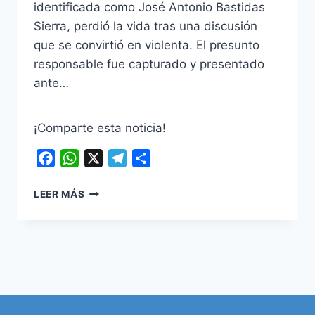
identificada como José Antonio Bastidas
Sierra, perdió la vida tras una discusión
que se convirtió en violenta. El presunto
responsable fue capturado y presentado
ante…
¡Comparte esta noticia!
Facebook
WhatsApp
X
Telegram
Compartir
HOMICIDIO
LEER MÁS
EN
VENTAQUEMADA
SACUDE
BOYACÁ:
FAMILIA
DE
LA
VÍCTIMA