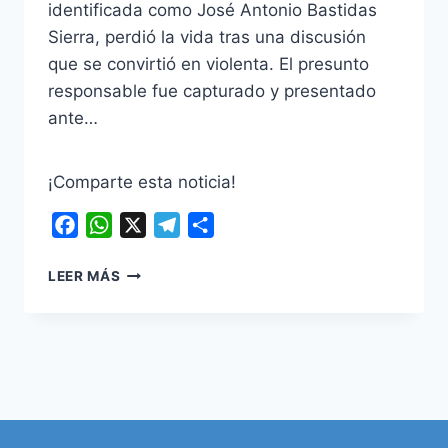
identificada como José Antonio Bastidas
Sierra, perdió la vida tras una discusión
que se convirtió en violenta. El presunto
responsable fue capturado y presentado
ante…
¡Comparte esta noticia!
Facebook
WhatsApp
X
Telegram
Compartir
HOMICIDIO
LEER MÁS
EN
VENTAQUEMADA
SACUDE
BOYACÁ:
FAMILIA
DE
LA
VÍCTIMA