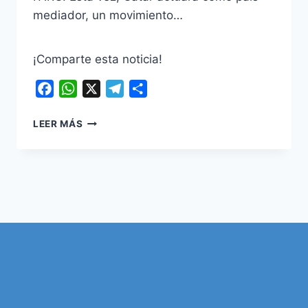
mediador, un movimiento…
¡Comparte esta noticia!
Facebook
WhatsApp
X
Telegram
Compartir
COLOMBIA BUSCA
LEER MÁS
UN
NUEVO ACUERDO
DE
PAZ CON
EL
CLAN
DEL GOLFO
BAJO
MEDIACIÓN
INTERNACIONAL