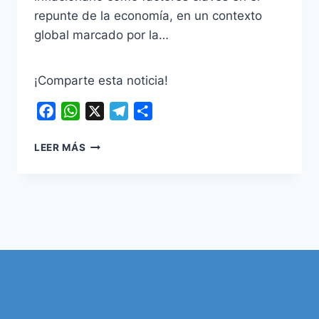
repunte de la economía, en un contexto
global marcado por la…
¡Comparte esta noticia!
Facebook
WhatsApp
X
Telegram
Compartir
FMI
LEER MÁS
ELEVA
PROYECCIÓN
DE
CRECIMIENTO
COLOMBIANO
EN
2025:
EMPRESARIOS
ESPERAN
RECUPERACIÓN
E