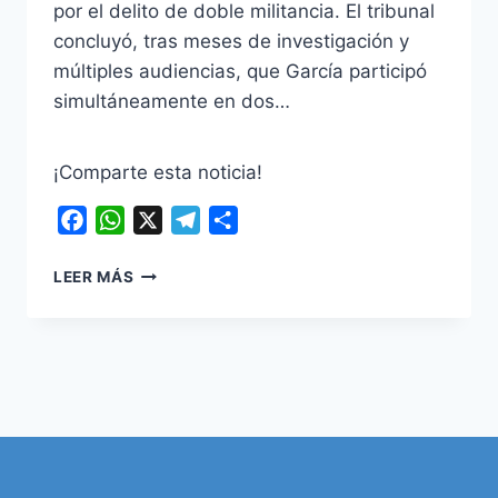
por el delito de doble militancia. El tribunal
concluyó, tras meses de investigación y
múltiples audiencias, que García participó
simultáneamente en dos…
¡Comparte esta noticia!
Facebook
WhatsApp
X
Telegram
Compartir
TRIBUNAL
LEER MÁS
ADMINISTRATIVO
DE
BOYACÁ
DEJA
EN
FIRME
LA
DESTITUCIÓN
DEL