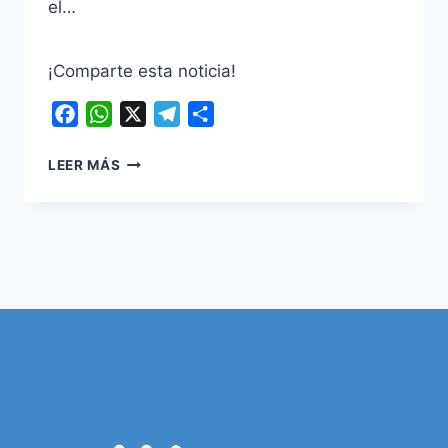
el…
¡Comparte esta noticia!
Facebook
WhatsApp
X
Telegram
Compartir
INVIMA
LEER MÁS
EMITE
ALERTA
SANITARÍA
POR
PRODUCTO
ALIMENTARIO
INFANTIL
BYHEART
WHOLE
NUTRITION